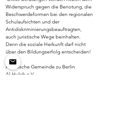
Widerspruch gegen die Benotung, die 
Beschwerdeformen bei den regionalen 
Schulaufsichten und der 
Antidiskriminierungsbeauftragten, 
auch juristische Wege beinhalten.
Denn die soziale Herkunft darf nicht 
über den Bildungserfolg entscheiden! 
Alevitische Gemeinde zu Berlin
Al-Huleh e.V.
Bunt-Grün (Empowermentnetzwerk für 
BIPoC bei Bündnis 90/Die Grünen 
Berlin)
Deutsch Arabisches Zentrum (DAZ) 
Palästinensische Gemeinde Berlin 
Brandenburg e.V.
Palästinensischer Student*innenverein 
in Berlin