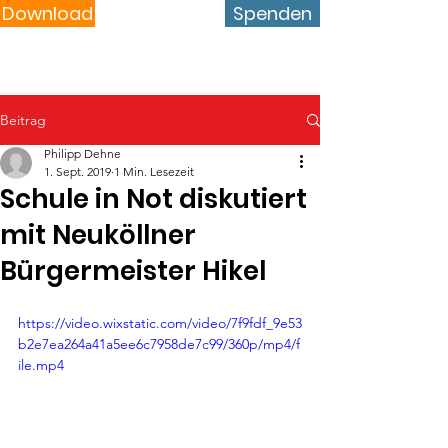
Download
Spenden
Beitrag
Philipp Dehne
1. Sept. 2019
1 Min. Lesezeit
Schule in Not diskutiert
mit Neuköllner
Bürgermeister Hikel
https://video.wixstatic.com/video/7f9fdf_9e53
b2e7ea264a41a5ee6c7958de7c99/360p/mp4/f
ile.mp4