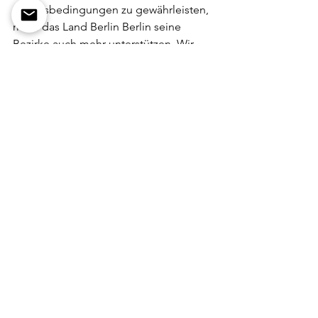
Arbeitsbedingungen zu gewährleisten, 
muss das Land Berlin Berlin seine 
Bezirke auch mehr unterstützen. Wir 
freuen uns, dass an diesem Montag 
(27.4.) der zweite "Runde Tisch 
Schulreinigung" stattgefunden hat. 
Unsere Kampagne hat dazu geführt, 
dass die bildungspolitischen 
Sprecherinnen der Koalition, von SPD, 
Linken und Grünen, diesen Tisch ins 
Leben gerufen haben. An diesem 
Monatg ging es vor allem um 
kurzfristige Lösungen in Bezug auf die 
Schulöffnungen. Beim nächsten Mal 
soll es dann um einen nachhaltigen 
Plan für eine kommunale Berliner 
Schulreinigung gehen.
Dass die Rekommunalisierung der 