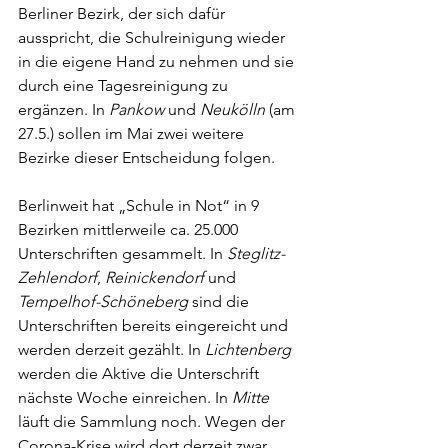
Berliner Bezirk, der sich dafür 
ausspricht, die Schulreinigung wieder 
in die eigene Hand zu nehmen und sie 
durch eine Tagesreinigung zu 
ergänzen. In 
Pankow
 und 
Neukölln
 (am 
27.5.) sollen im Mai zwei weitere 
Bezirke dieser Entscheidung folgen.
Berlinweit hat „Schule in Not“ in 9 
Bezirken mittlerweile ca. 25.000 
Unterschriften gesammelt. In 
Steglitz-
Zehlendorf
, 
Reinickendorf
 und 
Tempelhof-Schöneberg
 sind die 
Unterschriften bereits eingereicht und 
werden derzeit gezählt. In 
Lichtenberg
werden die Aktive die Unterschrift 
nächste Woche einreichen. In 
Mitte
läuft die Sammlung noch. Wegen der 
Corona-Krise wird dort derzeit zwar 